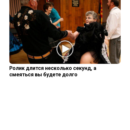
Рожайте у себя: Трамп запретил
«родильный туризм» в Штатах
Одесситы и киевляне в панике –
Украина потеряла последние
«крупицы»…
Зеленский получил от Залужного
Ролик длится несколько секунд, а
«пощечину» после слов об Украине в
смеяться вы будете долго
НАТО
Залужный заявил об исчерпании
ресурса прогресса: Украина применила
все…