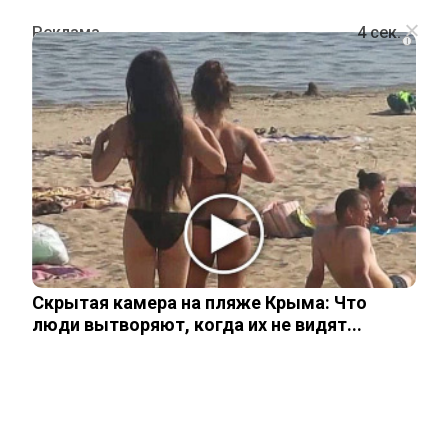
i
ПОЛИТИКА
Одна из стран ЕС расторгла договор
и больше не собирается помогать
Украине
Скрытая камера на пляже Крыма: Что
4 марта, 2026
люди вытворяют, когда их не видят...