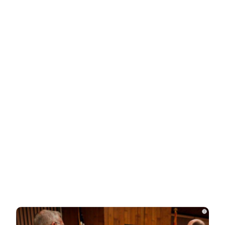
НОВОСТИ ПАРТНЕРОВ
Новости СМИ2
Related Posts
Стало известно, на каком языке
говорят Зеленский и его офис
Подсчитан размер вложений Запада в
проект «Антироссия»
i