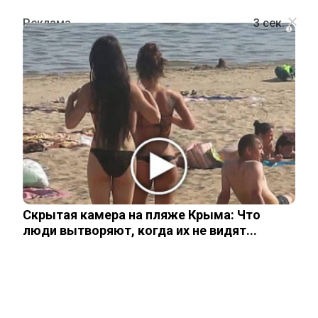
i
ШОУ-БИЗНЕС
«Незаконная связь»: любовная
идиллия Дибровой находится под
угрозой из-за статуса Товстика
Скрытая камера на пляже Крыма: Что
14 ноября, 2025
люди вытворяют, когда их не видят...