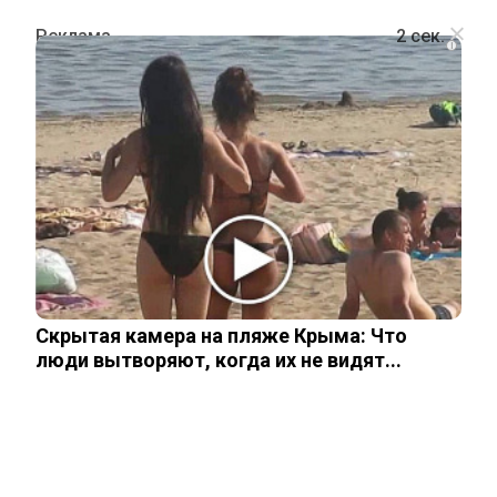
i
ОБЩЕСТВО
Названа примерная стоимость
имущества погибшего в кустах
министра Романа Старовойта
Скрытая камера на пляже Крыма: Что
8 июля, 2025
люди вытворяют, когда их не видят...