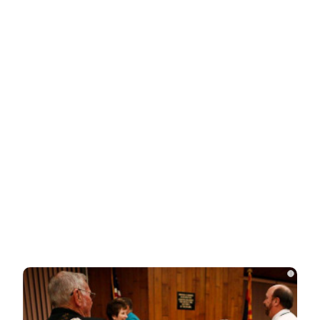
Новости СМИ2
Related Posts
Как живут дети с необычными именами:
неожиданные подробности
Опытный адвокат рассказал, как найти
и наследовать все активы…
Родители в США стали называть
мальчиков этим русским именем
i