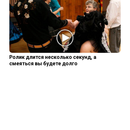
Переехавший в Россию китаец
рассказал, что его больше всего
поразило в…
Правила перевозок пассажиров
автобусами и такси изменятся с
сентября
Ролик длится несколько секунд, а
смеяться вы будете долго
Павел Дуров* для России стал
экстремистом и террористом
ЧИТАЙТЕ ТАКЖЕ