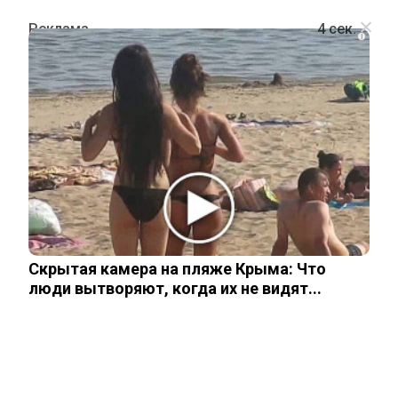
i
ШОУ-БИЗНЕС
Народ против: волгоградцы
бойкотируют Лолиту из-за той
самой вечеринки с Ивлеевой
Скрытая камера на пляже Крыма: Что
16 февраля, 2026
люди вытворяют, когда их не видят...