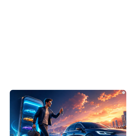
Этот танец невесты оставит вас без слов!
Пересмотрела 10 раз
НОВОСТИ ПАРТНЕРОВ
Новости СМИ2
i
Related Posts
Что стало с Татьяной Арно, родившей
первенца в 43 года