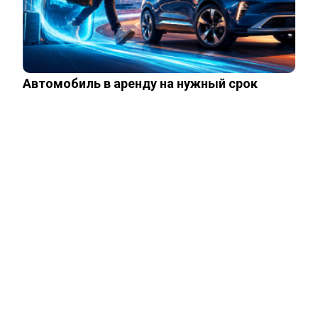
Чего лишили сына Шепелева из-за
семейной драмы
Автомобиль в аренду на нужный срок
Неуловимая Ротару: певица покинула
окрестности Киева и обитает в…
Акиньшина и Козловский впервые
показали родившегося в мае сына.
Фото
Опытный врач рассказал о причине
травмы у Аллы Пугачевой – «это…