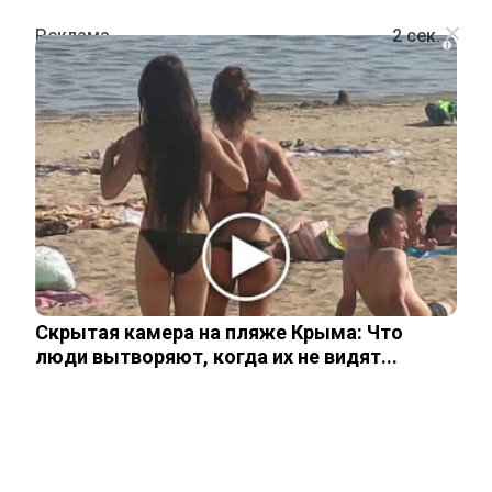
i
ПРОИСШЕСТВИЯ
Найдено тело украинки,
подозреваемой в покушении на
олигарха Ермолаева
Скрытая камера на пляже Крыма: Что
7 июля, 2026
люди вытворяют, когда их не видят...