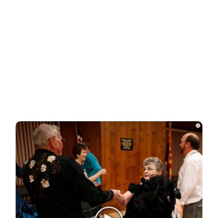
Смолов призвал российских футболистов
покинуть страну
НОВОСТИ ПАРТНЕРОВ
Новости СМИ2
i
Related Posts
Девушка, спасенная из рабства в
Мьянме, снова исчезла
Друзья и родственники уже начали