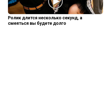
делить 700 млн наследства Усольцева
Ролик длится несколько секунд, а
смеяться вы будете долго
«Она не должна была существовать
без него»: криминалист рассказал о…
СВУ сдетонировало у премиального
ресторана в Москве: погибли три…
Тайцы потребовали смертной казни
для убийц россиян из Тюмени…
Тело россиянки нашли в Белграде