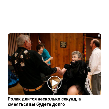
Related Posts
Залужный заявил об исчерпании
ресурса прогресса: Украина применила
все…
i
Владимир Путин подтвердил
масштабные кадровые изменения в
армии
Трамп отказал Зеленскому в поставках
Patriot, но тот уже требует новое
Ролик длится несколько секунд, а
смеяться вы будете долго
Мнение западного эксперта: Зеленский