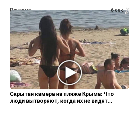
i
ПОЛИТИКА
На церемонии приема посольских
грамот Путин сделал важные
заявления по Украине
Скрытая камера на пляже Крыма: Что
15 января, 2026
люди вытворяют, когда их не видят...