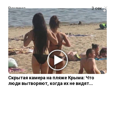
i
ПОЛИТИКА
«Мы не можем отступить»:
Зеленский отказался отдавать
России территории Донбасса
Скрытая камера на пляже Крыма: Что
5 апреля, 2026
люди вытворяют, когда их не видят...