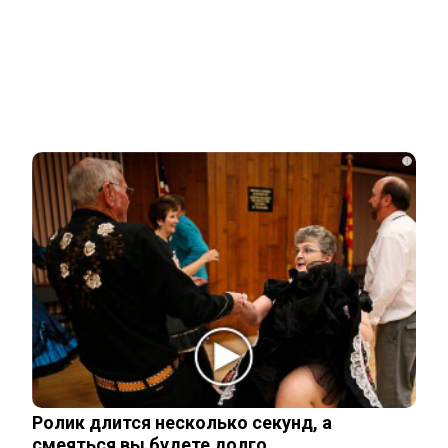
Новости СМИ2
Related Posts
Одесситы и киевляне в панике –
Украина потеряла последние
i
«крупицы»…
Зеленский «получил» от Залужного
«пощечину» после слов об Украине в…
Залужный заявил об исчерпании
ресурса прогресса: Украина применила
все…
Ролик длится несколько секунд, а
смеяться вы будете долго