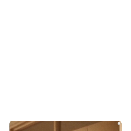
НОВОСТИ ПАРТНЕРОВ
Новости СМИ2
Related Posts
Опытный адвокат рассказал, как найти
и наследовать все активы…
Родители в США стали называть
мальчиков этим русским именем
i