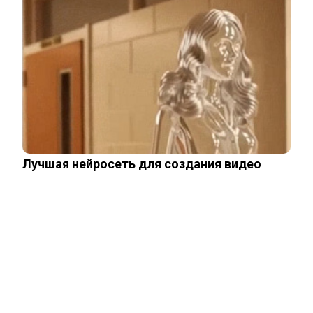
Переехавший в Россию китаец
рассказал, что его больше всего
поразило в…
Правила перевозок пассажиров
автобусами и такси изменятся с
сентября
Павел Дуров* для России стал
Лучшая нейросеть для создания видео
экстремистом и террористом
В России загранпаспорта станут
выдавать по новым нормам