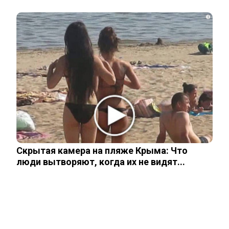
Глава британской армии пришел в ужас
от порядков в ВСУ
i
Как на Украине украли более 42 млрд
долларов помощи Запада
В Киеве началась паника после ударов
ВС России
Скрытая камера на пляже Крыма: Что
люди вытворяют, когда их не видят...
Стало известно, на каком языке
говорят Зеленский и его офис