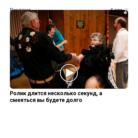
i
ПОЛИТИКА
Мощный удар «Орешника» и
«Искандеров»: Россия жестко
ответила Киеву
Ролик длится несколько секунд, а
25 мая, 2026
смеяться вы будете долго