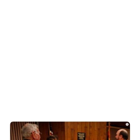
Новости СМИ2
Related Posts
В Киеве началась паника после ударов
ВС России
Стало известно, на каком языке
говорят Зеленский и его офис
Подсчитан размер вложений Запада в
проект «Антироссия»
i