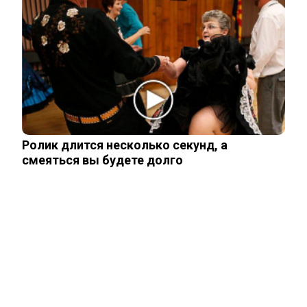
Рожайте у себя: Трамп запретил
«родильный туризм» в Штатах
Одесситы и киевляне в панике –
Украина потеряла последние
«крупицы»…
Ролик длится несколько секунд, а
смеяться вы будете долго
Зеленский получил от Залужного
«пощечину» после слов об Украине в
НАТО
ЧИТАЙТЕ ТАКЖЕ