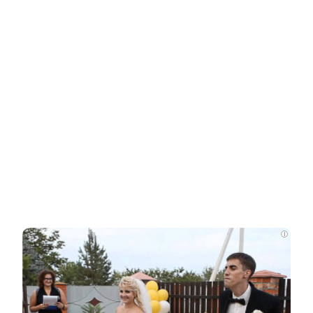
Related Posts
Зеленский признал неспособность
Киева производить баллистические…
Глава британской армии пришел в ужас
от порядков в ВСУ
Как на Украине украли более 42 млрд
долларов помощи Запада
i
В Киеве началась паника после ударов
ВС России