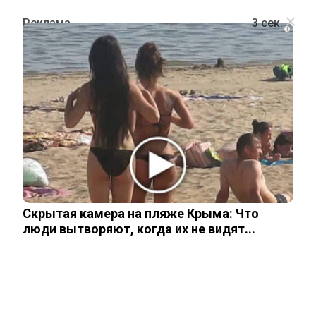
i
ПОЛИТИКА
МИД России: Кремль по
неофициальным канал получил
мирный план Трампа
Скрытая камера на пляже Крыма: Что
25 ноября, 2025
люди вытворяют, когда их не видят...