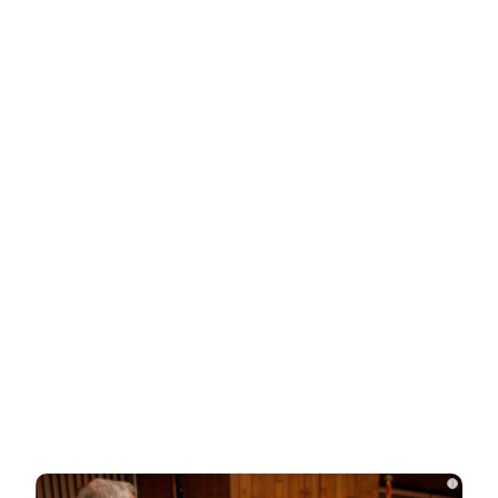
от увиденного
НОВОСТИ ПАРТНЕРОВ
Новости СМИ2
Related Posts
Одесситы и киевляне в панике –
Украина потеряла последние
«крупицы»…
Зеленский «получил» от Залужного
«пощечину» после слов об Украине в…
i