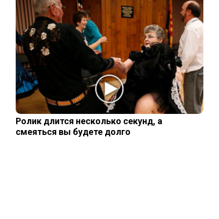
Залужный заявил об исчерпании
ресурса прогресса: Украина применила
все…
Владимир Путин подтвердил
масштабные кадровые изменения в
армии
Трамп отказал Зеленскому в поставках
Ролик длится несколько секунд, а
Patriot, но тот уже требует новое
смеяться вы будете долго
Мнение западного эксперта: Зеленский
заметно поменял подход к России