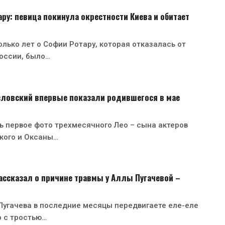
ру: певица покинула окрестности Киева и обитает
лько лет о Софии Ротару, которая отказалась от
оссии, было…
зловский впервые показали родившегося в мае
ь первое фото трехмесячного Лео – сына актеров
кого и Оксаны…
ссказал о причине травмы у Аллы Пугачевой –
Пугачева в последние месяцы передвигаете еле-еле
о с тростью…