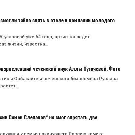
 смогли тайно снять в отеле в компании молодого
гузаровой уже 64 года, артистка ведет
раз жизни, известна…
овзрослевший чеченский внук Аллы Пугачевой. Фото
стины Орбакайте и чеченского бизнесмена Руслана
 растет…
сии Семен Слепаков* не смог спрятать две
аружили у семьи покинувшего Россию комика