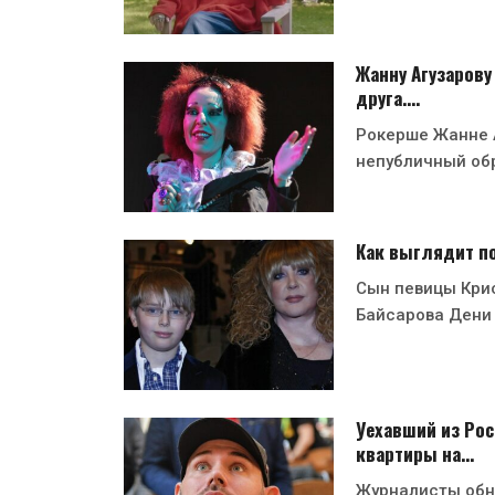
Жанну Агузарову
друга.…
Рокерше Жанне А
непубличный об
Как выглядит п
Сын певицы Кри
Байсарова Дени
Уехавший из Рос
квартиры на…
Журналисты обн