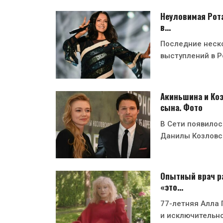
Неуловимая Рота
в…
Последние неско
выступлений в Р
Акиньшина и Ко
сына. Фото
В Сети появилос
Данилы Козловс
Опытный врач ра
«это…
77-летняя Алла 
и исключительн