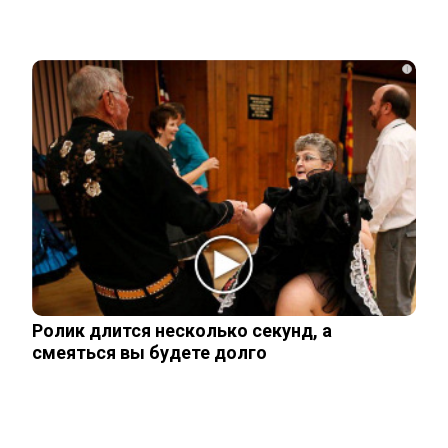
Родители в США стали называть
мальчиков этим русским именем
i
Переехавший в Россию китаец
рассказал, что его больше всего
поразило в…
Правила перевозок пассажиров
автобусами и такси изменятся с
сентября
Ролик длится несколько секунд, а
смеяться вы будете долго
Павел Дуров* для России стал
экстремистом и террористом