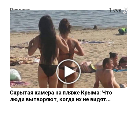
i
ОБЩЕСТВО
Лурье уже планирует обновить
устаревший интерьер в квартире
Долиной и готовится звать гостей
Скрытая камера на пляже Крыма: Что
18 декабря, 2025
люди вытворяют, когда их не видят...