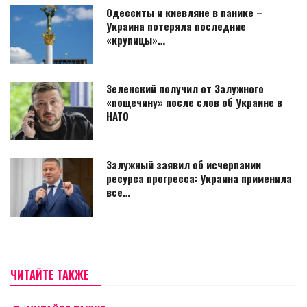
Одесситы и киевляне в панике –
Украина потеряла последние
«крупицы»…
Зеленский получил от Залужного
«пощечину» после слов об Украине в
НАТО
Залужный заявил об исчерпании
ресурса прогресса: Украина применила
все…
ЧИТАЙТЕ ТАКЖЕ