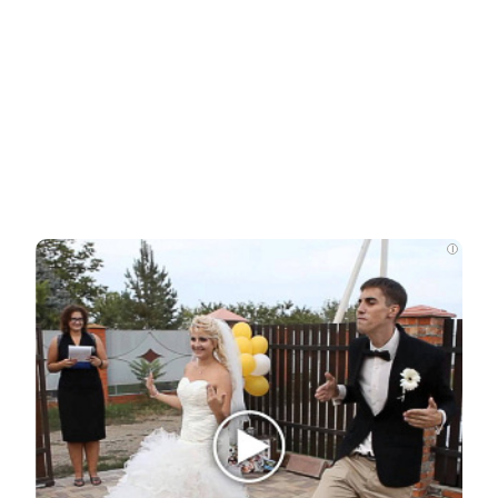
Ролик длится пару секунд, но вы будете в шоке
от увиденного
НОВОСТИ ПАРТНЕРОВ
Новости СМИ2
i
Related Posts
Зарабатывала миллиарды: куда
пропали несметные богатства Аллы…
Сквиччиарини отреагировал на
сообщения о смерти Лерчек