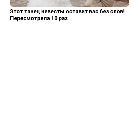
Этот танец невесты оставит вас без слов!
Пересмотрела 10 раз
Что стало с Татьяной Арно, родившей
первенца в 43 года
Чего лишили сына Шепелева из-за
семейной драмы
Неуловимая Ротару: певица покинула
окрестности Киева и обитает в…
Акиньшина и Козловский впервые
показали родившегося в мае сына.