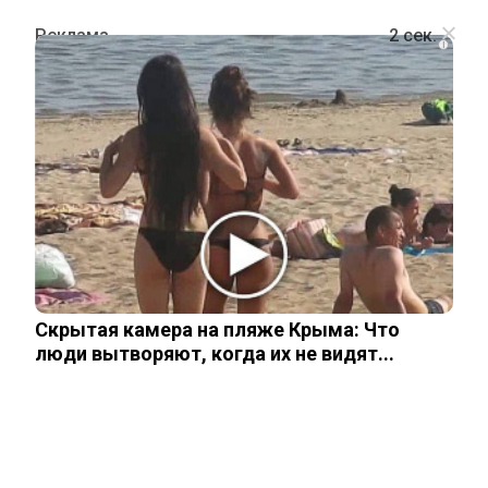
i
ШОУ-БИЗНЕС
Кристина Орбакайте показала
поклонникам удивительно
повзрослевшую дочь. Фото
Скрытая камера на пляже Крыма: Что
25 ноября, 2025
люди вытворяют, когда их не видят...