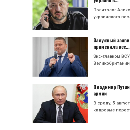
Украине в…
Политолог Алекс
украинского пос
Залужный заявил
применила все…
Экс-главком ВСУ
Великобритании
Владимир Путин
армии
В среду, 5 авгу
кадровые перес