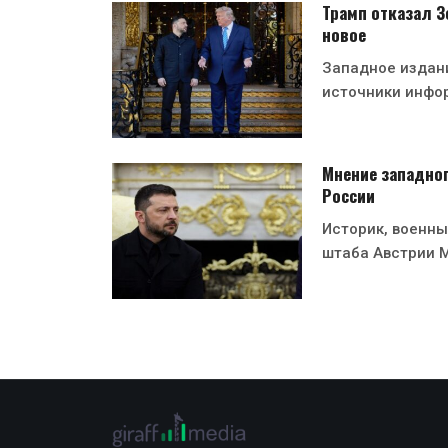
Трамп отказал Зе
новое
Западное издани
источники инфо
Мнение западног
России
Историк, военны
штаба Австрии 