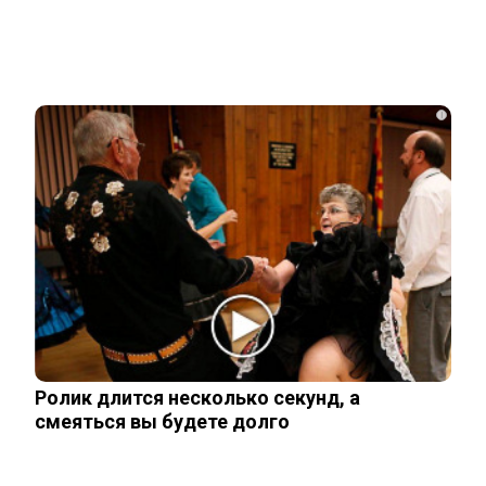
Акиньшина и Козловский впервые
показали родившегося в мае сына.
Фото
i
Опытный врач рассказал о причине
травмы у Аллы Пугачевой – «это…
Жанну Агузарову смогли тайно снять в
отеле в компании молодого друга.…
Как выглядит повзрослевший
Ролик длится несколько секунд, а
чеченский внук Аллы Пугачевой. Фото
смеяться вы будете долго