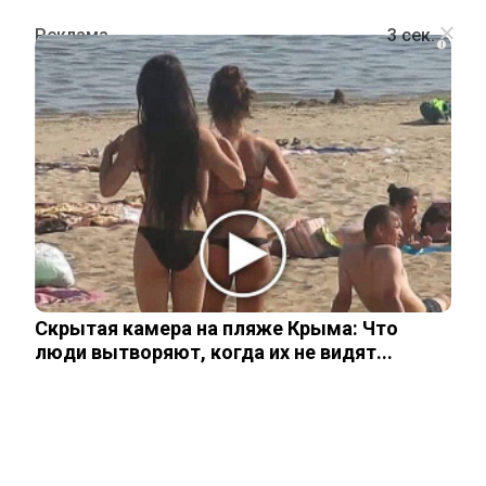
i
ШОУ-БИЗНЕС
«Красавица редкая»: Федор
Бондарчук впервые за долгое время
показал взрослую дочь
Скрытая камера на пляже Крыма: Что
12 февраля, 2026
люди вытворяют, когда их не видят...