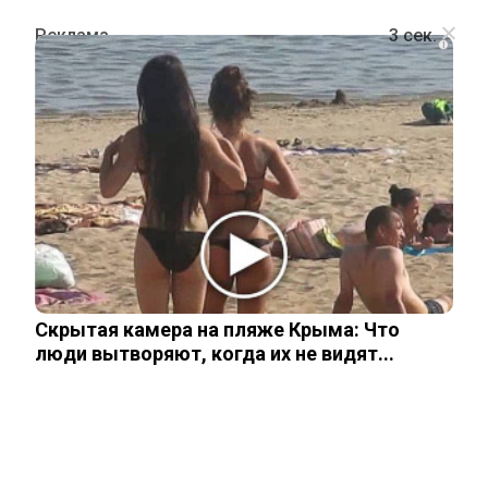
i
ПОЛИТИКА
Комментируя свой свитер с
надписью «СССР», Лавров напомнил
о словах Путина
Скрытая камера на пляже Крыма: Что
25 августа, 2025
люди вытворяют, когда их не видят...