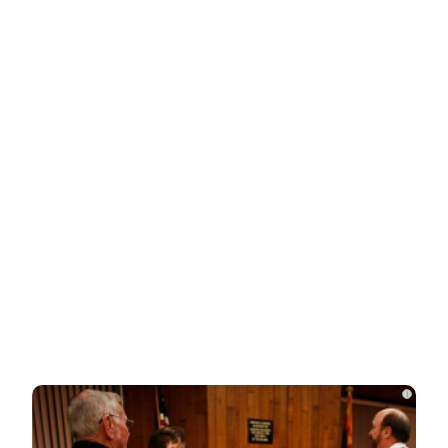
Новости СМИ2
Related Posts
Залужный заявил об исчерпании
ресурса прогресса: Украина применила
все…
Владимир Путин подтвердил
масштабные кадровые изменения в
армии
Трамп отказал Зеленскому в поставках
Patriot, но тот уже требует новое
i