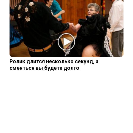
Мнение западного эксперта: Зеленский
заметно поменял подход к России
Жесткое высказывание Лаврова
заставило замолчать сторонников
Мерца
Ролик длится несколько секунд, а
смеяться вы будете долго
Экс-депутат Верховной рады
рассказал, сколько процентов Украины
успел…
ЧИТАЙТЕ ТАКЖЕ