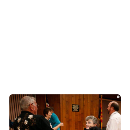
Related Posts
Одесситы и киевляне в панике –
Украина потеряла последние
«крупицы»…
Зеленский «получил» от Залужного
«пощечину» после слов об Украине в…
Залужный заявил об исчерпании
ресурса прогресса: Украина применила
все…
i
Владимир Путин подтвердил
масштабные кадровые изменения в
армии