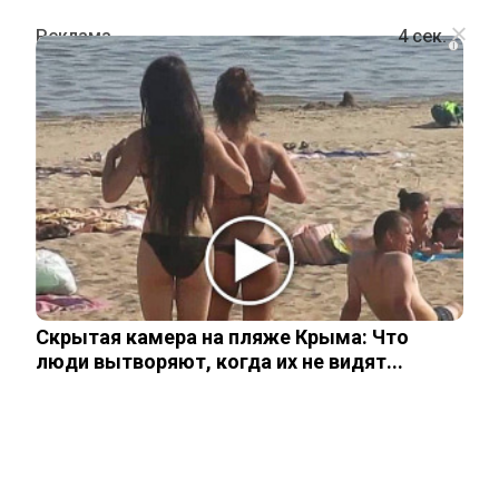
i
ТЕХНОЛОГИИ
Киев анонсировал ракету с
дальностью полета в 1000
километров
Скрытая камера на пляже Крыма: Что
25 августа, 2025
люди вытворяют, когда их не видят...