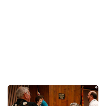
Related Posts
В России появится свой «Старлинк»:
вот что заявил Путин
Российские военные создали мини
«Бабу Ягу»
Как ученые испекли хлеб из древней
мумии
i
Робот-клоун избил ребенка во время