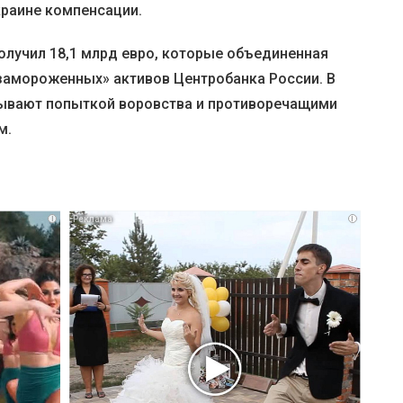
краине компенсации.
олучил 18,1 млрд евро, которые объединенная
«замороженных» активов Центробанка России. В
ывают попыткой воровства и противоречащими
м.
i
i