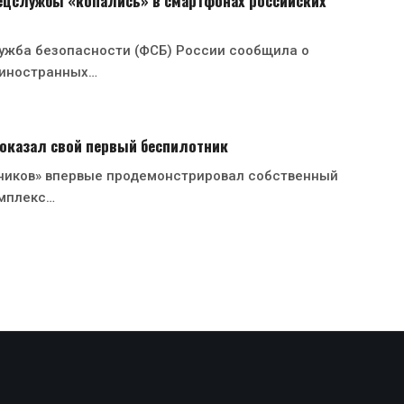
ецслужбы «копались» в смартфонах российских
ужба безопасности (ФСБ) России сообщила о
 иностранных…
оказал свой первый беспилотник
ников» впервые продемонстрировал собственный
мплекс…