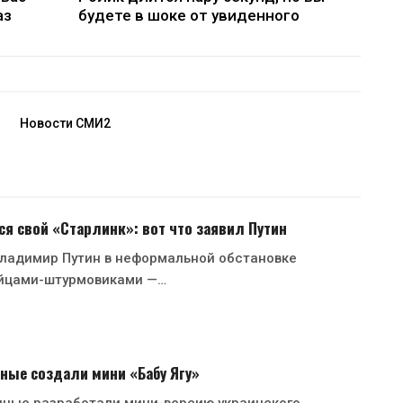
аз
будете в шоке от увиденного
Новости СМИ2
ся свой «Старлинк»: вот что заявил Путин
Владимир Путин в неформальной обстановке
ойцами-штурмовиками —…
ные создали мини «Бабу Ягу»
нные разработали мини-версию украинского