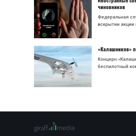
Иностранные сп
чиновников
Федеральная сл
вскрытии акции
«Калашников» п
Концерн «Калаш
беспилотный ко