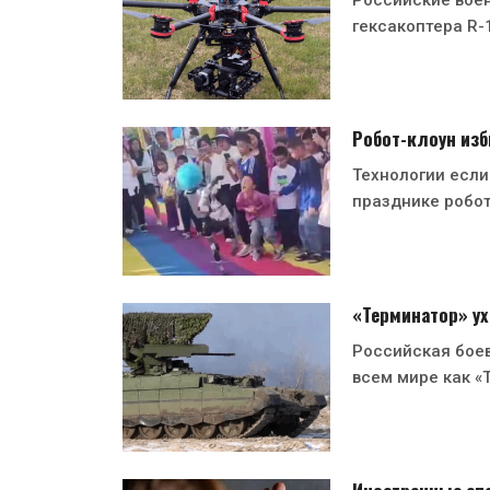
гексакоптера R-
Робот-клоун изб
Технологии если
празднике робо
«Терминатор» ух
Российская боев
всем мире как «