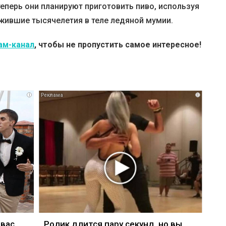
еперь они планируют приготовить пиво, используя
жившие тысячелетия в теле ледяной мумии.
ам-канал
, чтобы не пропустить самое интересное!
i
i
 вас
Ролик длится пару секунд, но вы