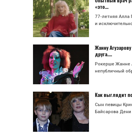
Опытный врач ра
«это…
77-летняя Алла 
и исключительн
Жанну Агузарову
друга.…
Рокерше Жанне А
непубличный об
Как выглядит п
Сын певицы Кри
Байсарова Дени