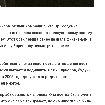
нисов-Мельников заявил, что Примадонна
ева явно нанесла психологическую травму своему
у. Этот брак певица ранее назвала фиктивным, а
» Аллу Борисовну несмотря на все ее
свойственна некая властность в отношении всех
ски пытается подчинить. Вот и Киркоров, будучи
по 2005 год, допускал определенное
пел многое.
ер абьюзивного человека. Она всегда была очень
 что она сама так думает, но она никогда не была