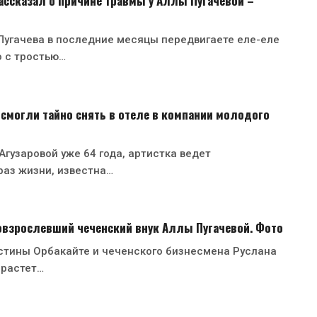
ссказал о причине травмы у Аллы Пугачевой –
Пугачева в последние месяцы передвигаете еле-еле
о с тростью…
 смогли тайно снять в отеле в компании молодого
гузаровой уже 64 года, артистка ведет
раз жизни, известна…
овзрослевший чеченский внук Аллы Пугачевой. Фото
стины Орбакайте и чеченского бизнесмена Руслана
 растет…