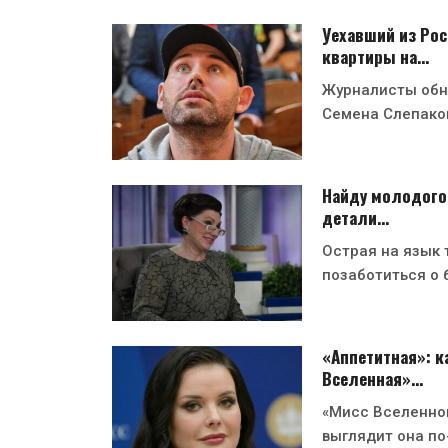
Уехавший из Рос
квартиры на…
Журналисты обн
Семена Слепако
Найду молодого 
детали…
Острая на язык 
позаботиться о 
«Аппетитная»: к
Вселенная»…
«Мисс Вселенной
выглядит она п