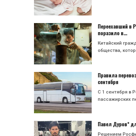
Переехавший в Р
поразило в…
Китайский гражд
общества, котор
Правила перевоз
сентября
С 1 сентября в 
пассажирских п
Павел Дуров* дл
Решением Росфи