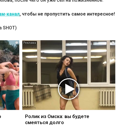
лова, после чего он уже сел на пожизненное.
ам-канал
, чтобы не пропустить самое интересное!
а SHOT)
i
i
о
Ролик из Омска: вы будете
смеяться долго