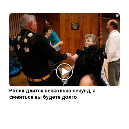
первенца в 43 года
i
Чего лишили сына Шепелева из-за
семейной драмы
Неуловимая Ротару: певица покинула
окрестности Киева и обитает в…
Акиньшина и Козловский впервые
Ролик длится несколько секунд, а
показали родившегося в мае сына.
смеяться вы будете долго
Фото
Опытный врач рассказал о причине
травмы у Аллы Пугачевой – «это…