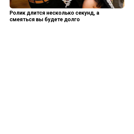
Ролик длится несколько секунд, а
смеяться вы будете долго
Опытный врач рассказал о причине
травмы у Аллы Пугачевой – «это…
Жанну Агузарову смогли тайно снять в
отеле в компании молодого друга.…
Как выглядит повзрослевший
чеченский внук Аллы Пугачевой. Фото
Уехавший из России Семен Слепаков*
не смог спрятать две квартиры на…