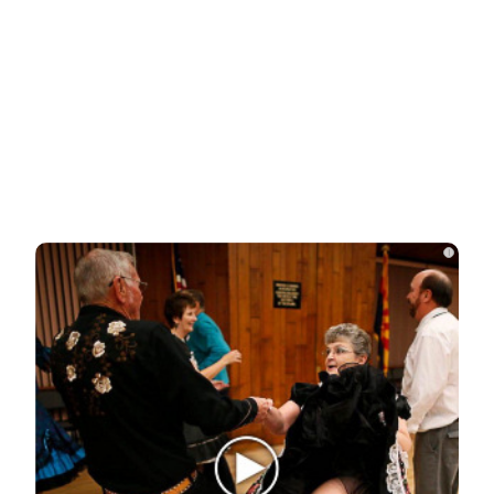
Ролик из Омска: вы будете смеяться долго
НОВОСТИ ПАРТНЕРОВ
Новости СМИ2
i
Related Posts
Неуловимая Ротару: певица покинула
окрестности Киева и обитает в…
Акиньшина и Козловский впервые
показали родившегося в мае сына.
Фото