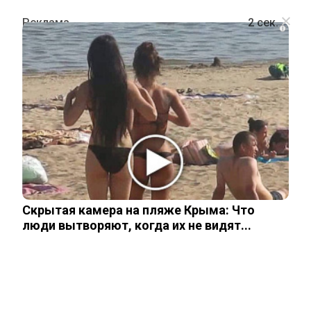
i
ШОУ-БИЗНЕС
Известная российская балерина
хочет вернуть квартиру «по схеме
Долиной»
Скрытая камера на пляже Крыма: Что
5 июня, 2026
люди вытворяют, когда их не видят...