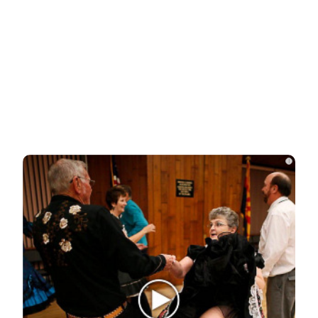
Переехавший в Россию китаец
рассказал, что его больше всего
поразило в…
Правила перевозок пассажиров
автобусами и такси изменятся с
i
сентября
Павел Дуров* для России стал
экстремистом и террористом
В России загранпаспорта станут
выдавать по новым нормам