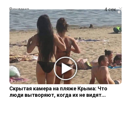
i
ОБЩЕСТВО
Из жизни ушел кинорежиссер
Валерий Усков, снявший популярные
советские сериалы
Скрытая камера на пляже Крыма: Что
25 августа, 2025
люди вытворяют, когда их не видят...