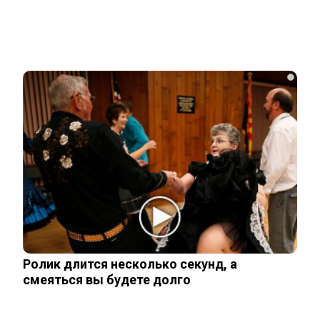
Друзья и родственники уже начали
делить 700 млн наследства Усольцева
i
«Она не должна была существовать
без него»: криминалист рассказал о…
СВУ сдетонировало у премиального
ресторана в Москве: погибли три…
Тайцы потребовали смертной казни
Ролик длится несколько секунд, а
для убийц россиян из Тюмени…
смеяться вы будете долго