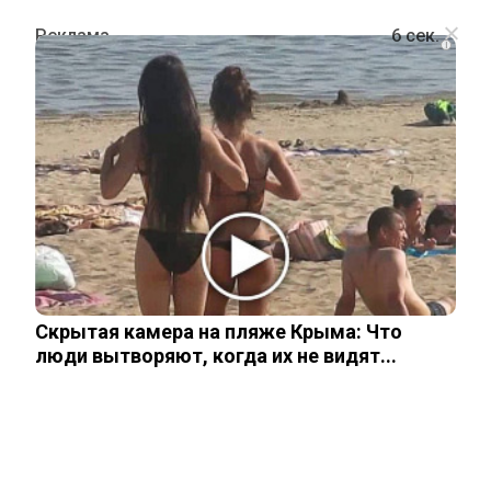
i
ШОУ-БИЗНЕС
Игорь Крутой одним ударом
направил в нокаут карьеры Аллы
Пугачевой и Кристины Орбакайте
Скрытая камера на пляже Крыма: Что
11 ноября, 2025
люди вытворяют, когда их не видят...