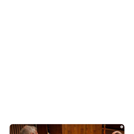
НОВОСТИ ПАРТНЕРОВ
Новости СМИ2
Related Posts
Опытный врач рассказал о причине
травмы у Аллы Пугачевой – «это…
Жанну Агузарову смогли тайно снять в
отеле в компании молодого друга.…
Как выглядит повзрослевший
i
чеченский внук Аллы Пугачевой. Фото