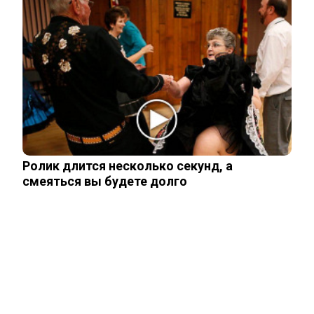
Уехавший из России Семен Слепаков*
не смог спрятать две квартиры на…
Найду молодого — сразу в психушку:
Роза Сябитова раскрыла детали…
Ролик длится несколько секунд, а
смеяться вы будете долго
«Аппетитная»: как сейчас в свои 48 лет
выглядит «Мисс Вселенная»…