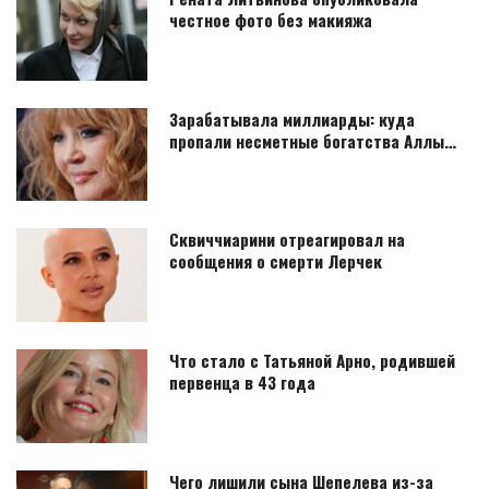
честное фото без макияжа
Зарабатывала миллиарды: куда
пропали несметные богатства Аллы…
Сквиччиарини отреагировал на
сообщения о смерти Лерчек
Что стало с Татьяной Арно, родившей
первенца в 43 года
Чего лишили сына Шепелева из-за