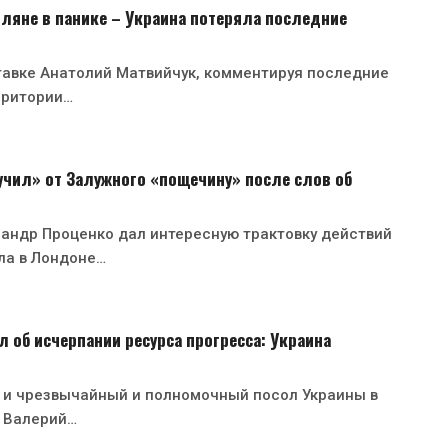
ляне в панике – Украина потеряла последние
тавке Анатолий Матвийчук, комментируя последние
рритории…
чил» от Залужного «пощечину» после слов об
андр Проценко дал интересную трактовку действий
ла в Лондоне…
 об исчерпании ресурса прогресса: Украина
 и чрезвычайный и полномочный посол Украины в
 Валерий…