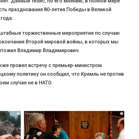
е». Данный тезис, по его мнению, в полной мере
есть празднования 80-летия Победы в Великой
 года.
сштабные торжественные мероприятия по случаю
 окончания Второй мировой войны, в которых мы
дытожил Владимир Владимирович.
также провел встречу с премьер-министром
цкому политику он сообщил, что Кремль не против
коем случае не в НАТО.
i
i