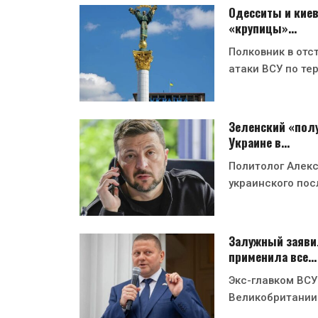
Одесситы и киев
«крупицы»…
Полковник в отс
атаки ВСУ по те
Зеленский «полу
Украине в…
Политолог Алекс
украинского пос
Залужный заявил
применила все…
Экс-главком ВСУ
Великобритании