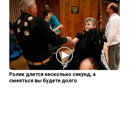
Залужный заявил об исчерпании
ресурса прогресса: Украина применила
все…
Владимир Путин подтвердил
масштабные кадровые изменения в
армии
Ролик длится несколько секунд, а
Трамп отказал Зеленскому в поставках
смеяться вы будете долго
Patriot, но тот уже требует новое
Мнение западного эксперта: Зеленский
заметно поменял подход к России