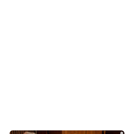
Ролик длится пару секунд, но вы будете в шоке
от увиденного
НОВОСТИ ПАРТНЕРОВ
Новости СМИ2
Related Posts
Одесситы и киевляне в панике –
Украина потеряла последние
«крупицы»…
Зеленский «получил» от Залужного
«пощечину» после слов об Украине в…
i