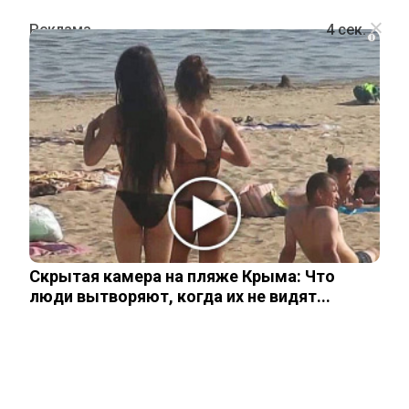
i
ПОЛИТИКА
Европа предает Украину? Что
скрывают «спорные» пункты
мирного плана
Скрытая камера на пляже Крыма: Что
25 ноября, 2025
люди вытворяют, когда их не видят...