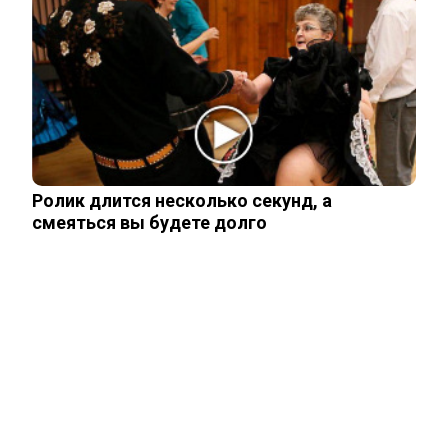
Новости СМИ2
Related Posts
Глава британской армии пришел в ужас
от порядков в ВСУ
Ролик длится несколько секунд, а
смеяться вы будете долго
Как на Украине украли более 42 млрд
долларов помощи Запада
В Киеве началась паника после ударов
ВС России