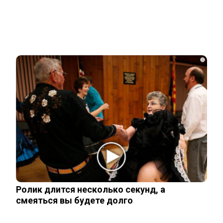
Related Posts
Неуловимая Ротару: певица покинула
окрестности Киева и обитает в…
i
Акиньшина и Козловский впервые
показали родившегося в мае сына.
Фото
Опытный врач рассказал о причине
травмы у Аллы Пугачевой – «это…
Ролик длится несколько секунд, а
Жанну Агузарову смогли тайно снять в
смеяться вы будете долго
отеле в компании молодого друга.…