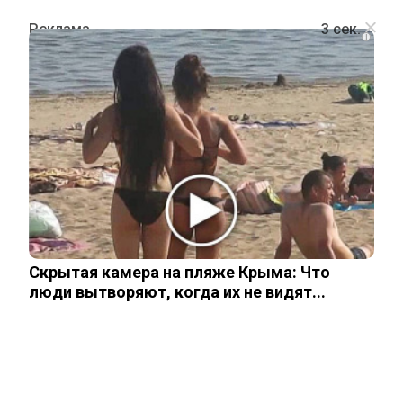
i
ШОУ-БИЗНЕС
Ему «жаль»: Максим Фадеев
впервые прокомментировал
задержание певицы Линды
Скрытая камера на пляже Крыма: Что
13 мая, 2026
люди вытворяют, когда их не видят...