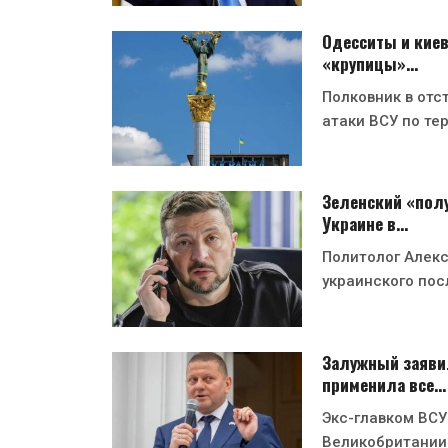
Одесситы и киев
«крупицы»…
Полковник в отс
атаки ВСУ по те
Зеленский «полу
Украине в…
Политолог Алекс
украинского пос
Залужный заявил
применила все…
Экс-главком ВСУ
Великобритании