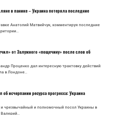
ляне в панике – Украина потеряла последние
тавке Анатолий Матвийчук, комментируя последние
рритории…
чил» от Залужного «пощечину» после слов об
андр Проценко дал интересную трактовку действий
ла в Лондоне…
 об исчерпании ресурса прогресса: Украина
 и чрезвычайный и полномочный посол Украины в
 Валерий…