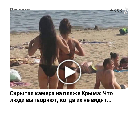
i
ШОУ-БИЗНЕС
Джигурда предстал в
неузнаваемом образе в новом
реалити-шоу
Скрытая камера на пляже Крыма: Что
2 ноября, 2025
люди вытворяют, когда их не видят...