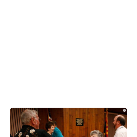
Related Posts
Что стало с Татьяной Арно, родившей
первенца в 43 года
Чего лишили сына Шепелева из-за
семейной драмы
Неуловимая Ротару: певица покинула
окрестности Киева и обитает в…
i
Акиньшина и Козловский впервые