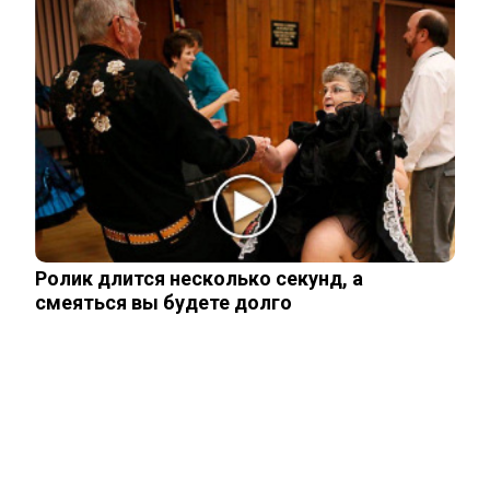
Неуловимая Ротару: певица покинула
окрестности Киева и обитает в…
Акиньшина и Козловский впервые
показали родившегося в мае сына.
Фото
Ролик длится несколько секунд, а
Опытный врач рассказал о причине
смеяться вы будете долго
травмы у Аллы Пугачевой – «это…
Жанну Агузарову смогли тайно снять в
отеле в компании молодого друга.…