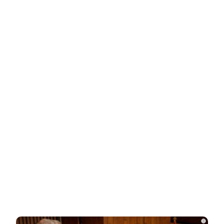
Взломали Telegram Собчак - вот что нашлось в
переписках
НОВОСТИ ПАРТНЕРОВ
Новости СМИ2
Related Posts
Что стало с Татьяной Арно, родившей
первенца в 43 года
Чего лишили сына Шепелева из-за
семейной драмы
i