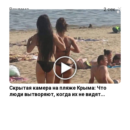
i
ШОУ-БИЗНЕС
«Две мины»: известный по
«Глухарю» актер Олег Протасов
рассказал о ранении на СВО
Скрытая камера на пляже Крыма: Что
24 февраля, 2026
люди вытворяют, когда их не видят...