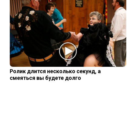
ресторана в Москве: погибли три…
Тайцы потребовали смертной казни
для убийц россиян из Тюмени…
Тело россиянки нашли в Белграде
упакованным в чемоданы
Ролик длится несколько секунд, а
смеяться вы будете долго
Раскрыто похищение двух молодых
россиян в Таиланде