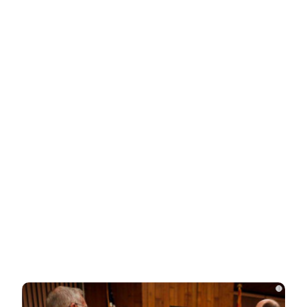
НОВОСТИ ПАРТНЕРОВ
Новости СМИ2
Related Posts
Друзья и родственники уже начали
делить 700 млн наследства Усольцева
«Она не должна была существовать
без него»: криминалист рассказал о…
i
СВУ сдетонировало у премиального