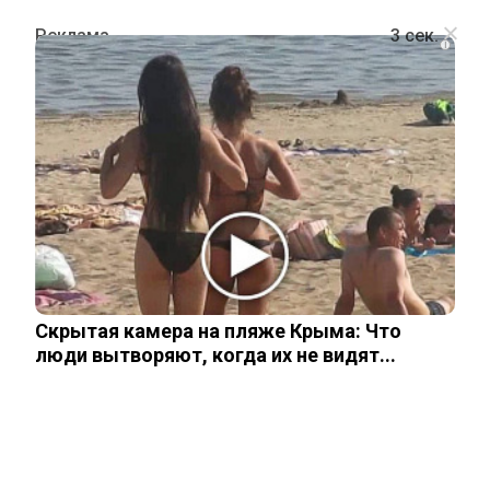
i
ПРОИСШЕСТВИЯ
Два поезда, один путь, десятки
жертв: что известно о жуткой
железнодорожной аварии в Испании
Скрытая камера на пляже Крыма: Что
19 января, 2026
люди вытворяют, когда их не видят...