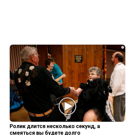
Новости СМИ2
Related Posts
Опытный врач рассказал о причине
травмы у Аллы Пугачевой – «это…
i
Жанну Агузарову смогли тайно снять в
отеле в компании молодого друга.…
Как выглядит повзрослевший
чеченский внук Аллы Пугачевой. Фото
Ролик длится несколько секунд, а
смеяться вы будете долго