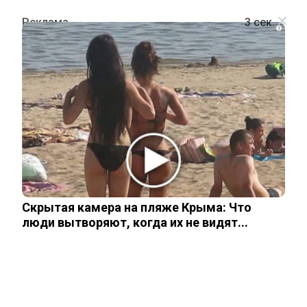
i
ШОУ-БИЗНЕС
«Держусь за поручни, но иду сама»:
экс-солистка группы «Город 312»
рассказала о жизни после инсульта
Скрытая камера на пляже Крыма: Что
8 февраля, 2026
люди вытворяют, когда их не видят...