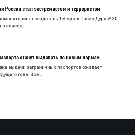
я России стал экстремистом и террористом
нмониторинга создатель Telegram Павел Дуров* 30
 в список…
паспорта станут выдавать по новым нормам
дка выдачи заграничных паспортов ожидает
удущего года. Все…