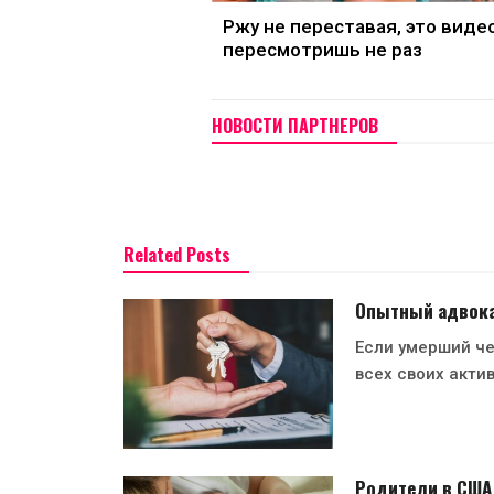
Ржу не переставая, это виде
пересмотришь не раз
НОВОСТИ ПАРТНЕРОВ
Related Posts
Опытный адвокат
Если умерший че
всех своих акти
Родители в США