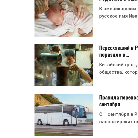
В американских
русское имя Ива
Переехавший в Р
поразило в…
Китайский гражд
общества, котор
Правила перевоз
сентября
С 1 сентября в 
пассажирских п