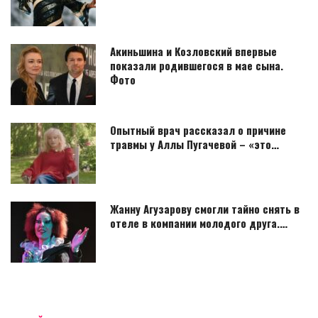
Акиньшина и Козловский впервые
показали родившегося в мае сына.
Фото
Опытный врач рассказал о причине
травмы у Аллы Пугачевой – «это…
Жанну Агузарову смогли тайно снять в
отеле в компании молодого друга.…