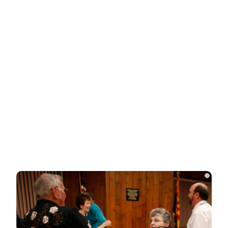
Related Posts
Неуловимая Ротару: певица покинула
окрестности Киева и обитает в…
Акиньшина и Козловский впервые
показали родившегося в мае сына.
Фото
Опытный врач рассказал о причине
травмы у Аллы Пугачевой – «это…
i
Жанну Агузарову смогли тайно снять в