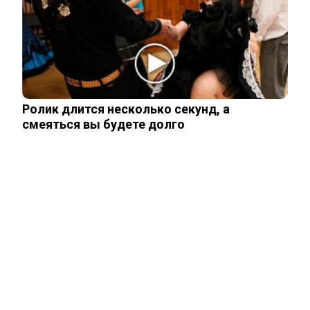
отеле в компании молодого друга.…
Как выглядит повзрослевший
чеченский внук Аллы Пугачевой. Фото
Ролик длится несколько секунд, а
смеяться вы будете долго
Уехавший из России Семен Слепаков*
не смог спрятать две квартиры на…
ЧИТАЙТЕ ТАКЖЕ
ЧИТАЙТЕ ТАКЖЕ