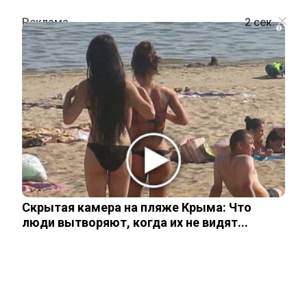
i
ШОУ-БИЗНЕС
Блогер Лерчек родила сына от
учителя по танцам
26 февраля, 2026
Скрытая камера на пляже Крыма: Что
люди вытворяют, когда их не видят...