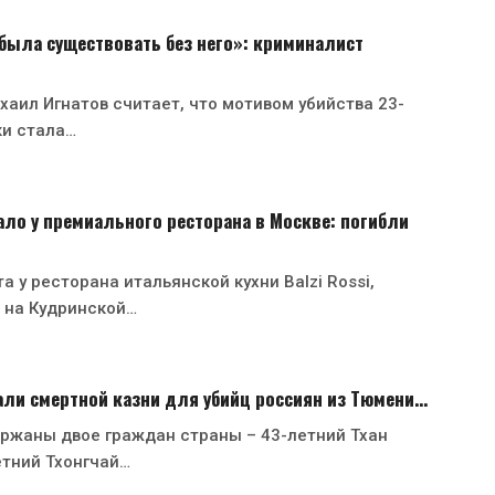
была существовать без него»: криминалист
аил Игнатов считает, что мотивом убийства 23-
ки стала…
ло у премиального ресторана в Москве: погибли
а у ресторана итальянской кухни Balzi Rossi,
 на Кудринской…
али смертной казни для убийц россиян из Тюмени…
ржаны двое граждан страны – 43-летний Тхан
етний Тхонгчай…