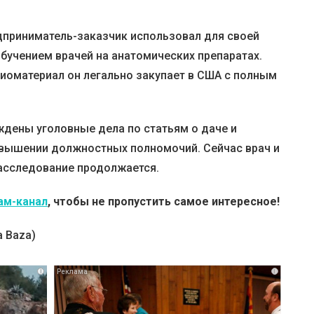
дприниматель-заказчик использовал для своей
бучением врачей на анатомических препаратах.
биоматериал он легально закупает в США с полным
ждены уголовные дела по статьям о даче и
ревышении должностных полномочий. Сейчас врач и
асследование продолжается.
ам-канал
, чтобы не пропустить самое интересное!
 Baza)
i
i