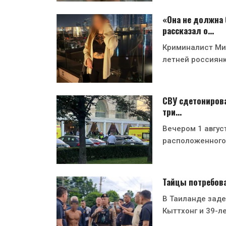
«Она не должна 
рассказал о…
Криминалист Мих
летней россиян
СВУ сдетонирова
три…
Вечером 1 август
расположенного
Тайцы потребов
В Таиланде заде
Кыттхонг и 39-л