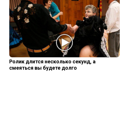
все…
Владимир Путин подтвердил
масштабные кадровые изменения в
армии
Трамп отказал Зеленскому в поставках
Patriot, но тот уже требует новое
Ролик длится несколько секунд, а
смеяться вы будете долго
Мнение западного эксперта: Зеленский
заметно поменял подход к России