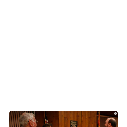
НОВОСТИ ПАРТНЕРОВ
Новости СМИ2
Related Posts
Одесситы и киевляне в панике –
Украина потеряла последние
«крупицы»…
Зеленский «получил» от Залужного
«пощечину» после слов об Украине в…
i
Залужный заявил об исчерпании
ресурса прогресса: Украина применила