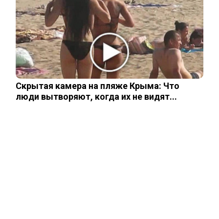
Стало известно, на каком языке
говорят Зеленский и его офис
Подсчитан размер вложений Запада в
проект «Антироссия»
Скрытая камера на пляже Крыма: Что
люди вытворяют, когда их не видят...
Рожайте у себя: Трамп запретил
«родильный туризм» в Штатах
ЧИТАЙТЕ ТАКЖЕ