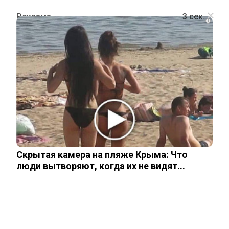
i
ПОЛИТИКА
Белорусских солдат на Украине не
будет: Лукашенко ответил на
агрессивные заявления Киева
Скрытая камера на пляже Крыма: Что
31 мая, 2026
люди вытворяют, когда их не видят...