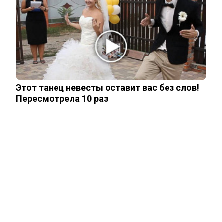
Related Posts
Зеленский признал неспособность
Киева производить баллистические…
Этот танец невесты оставит вас без слов!
Пересмотрела 10 раз
Глава британской армии пришел в ужас
от порядков в ВСУ
Как на Украине украли более 42 млрд
долларов помощи Запада
В Киеве началась паника после ударов
ВС России