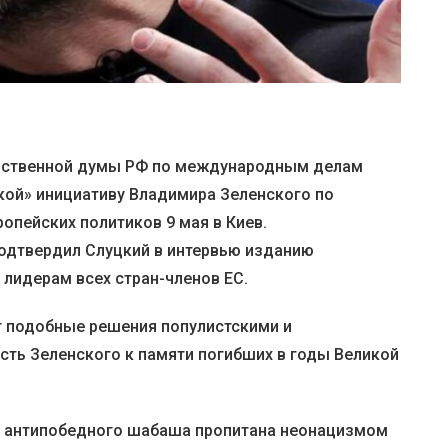
рственной думы РФ по международным делам
кой» инициативу Владимира Зеленского по
опейских политиков 9 мая в Киев.
одтвердил Слуцкий в интервью изданию
л лидерам всех стран-членов ЕС.
т подобные решения популистскими и
ть Зеленского к памяти погибших в годы Великой
я антипобедного шабаша пропитана неонацизмом