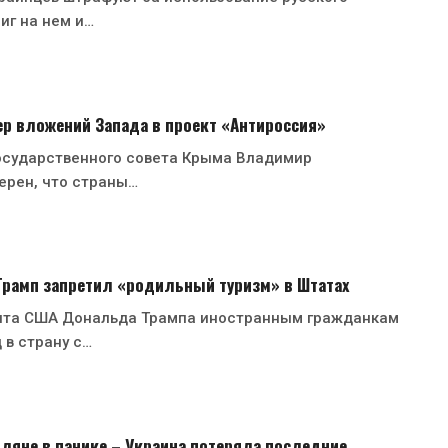
иг на нем и…
р вложений Запада в проект «Антироссия»
осударственного совета Крыма Владимир
ерен, что страны…
 Трамп запретил «родильный туризм» в Штатах
нта США Дональда Трампа иностранным гражданкам
 в страну с…
ляне в панике – Украина потеряла последние