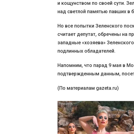
и кощунством по своей сути. Зе
над светлой памятью павших в 
Но все попытки Зеленского пос
считает депутат, обречены на п
западные «хозяева» Зеленского 
подлинных обладателей.
Напомним, что парад 9 мая в Мо
подтвержденным данным, посет
(По материалам gazeta.ru)