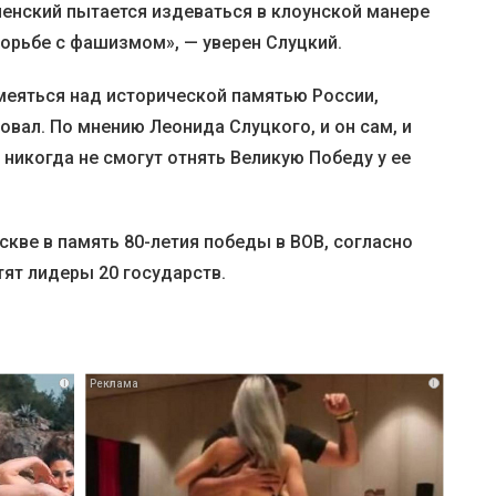
ленский пытается издеваться в клоунской манере
борьбе с фашизмом», — уверен Слуцкий.
меяться над исторической памятью России,
ровал. По мнению Леонида Слуцкого, и он сам, и
никогда не смогут отнять Великую Победу у ее
скве в память 80-летия победы в ВОВ, согласно
ят лидеры 20 государств.
i
i