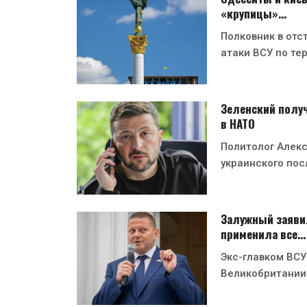
«крупицы»…
Полковник в отс
атаки ВСУ по те
Зеленский получ
в НАТО
Политолог Алекс
украинского пос
Залужный заявил
применила все…
Экс-главком ВСУ
Великобритании