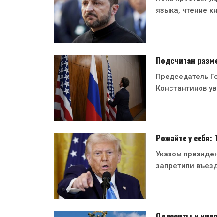
языка, чтение кн
Подсчитан разме
Председатель Г
Константинов ув
Рожайте у себя:
Указом президе
запретили въезд
Одесситы и киев