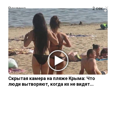
i
ОБЩЕСТВО
А как же гематоген? Священник
рассказал, можно ли христианам
есть продукты с кровью
Скрытая камера на пляже Крыма: Что
28 января, 2026
люди вытворяют, когда их не видят...