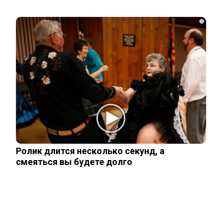
Родители в США стали называть
мальчиков этим русским именем
i
Переехавший в Россию китаец
рассказал, что его больше всего
поразило в…
Правила перевозок пассажиров
автобусами и такси изменятся с
сентября
Ролик длится несколько секунд, а
смеяться вы будете долго
Павел Дуров* для России стал
экстремистом и террористом